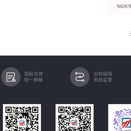
N0297
国标支撑
全程留痕
统一模板
有效监督