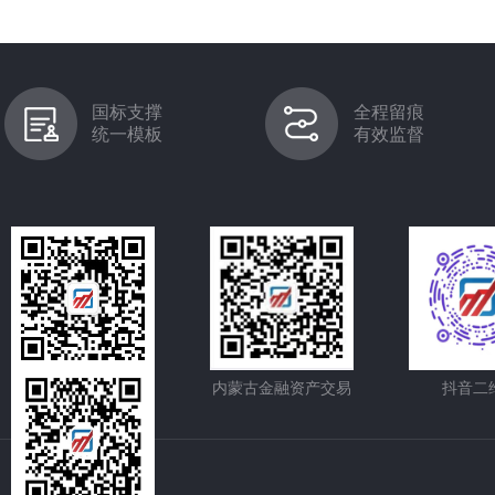
国标支撑
全程留痕
统一模板
有效监督
内蒙古股权交易中心
内蒙古金融资产交易
抖音二