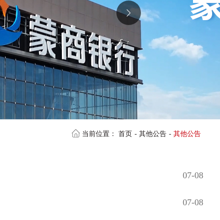
当前位置：
首页
-
其他公告
-
其他公告
07-08
07-08