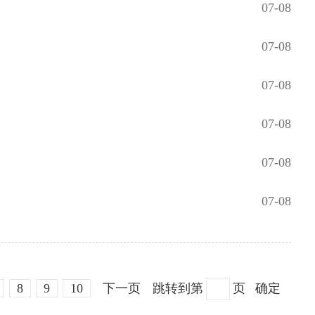
07-08
07-08
07-08
07-08
07-08
07-08
8
9
10
下一页
跳转到第
页
确定