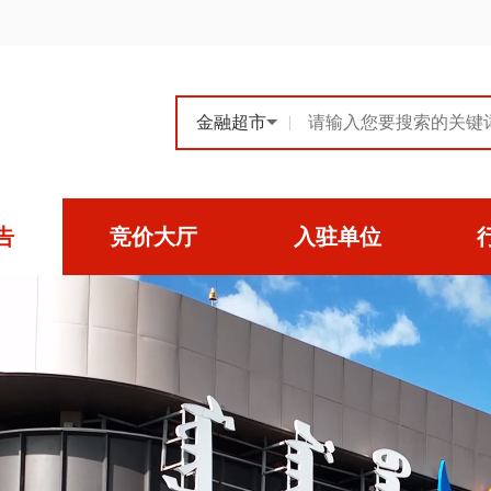
|
告
竞价大厅
入驻单位