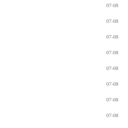
07-08
07-08
07-08
07-08
07-08
07-08
07-08
07-08