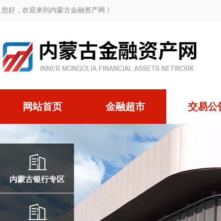
您好，欢迎来到内蒙古金融资产网！
网站首页
金融超市
交易公
内蒙古银行专区