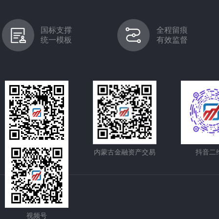
国标支撑
全程留痕
统一模板
有效监督
内蒙古股权交易中心
内蒙古金融资产交易
抖音二
视频号