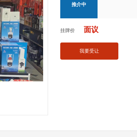
推介中
面议
挂牌价
我要受让