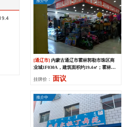
推介中
9.4
[通辽市]
内蒙古通辽市霍林郭勒市珠区商
业城1F030A，建筑面积约19.4㎡；霍林郭
勒市珠区商业城1F030B，建筑面积约19.4
面议
挂牌价：
㎡
推介中