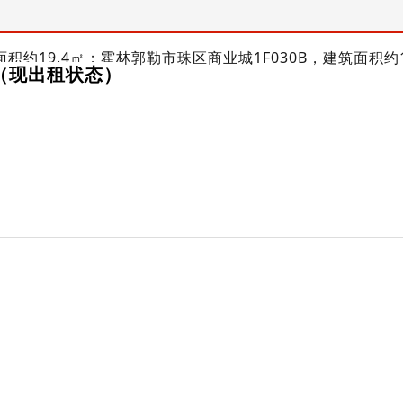
约19.4㎡；霍林郭勒市珠区商业城1F030B，建筑面积约1
（现出租状态）