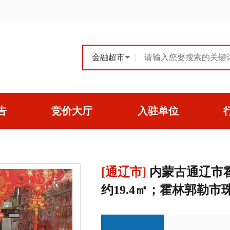
|
告
竞价大厅
入驻单位
[通辽市]
内蒙古通辽市霍
约19.4㎡；霍林郭勒市珠