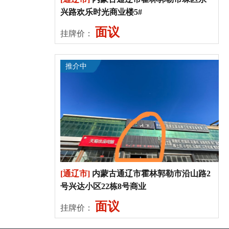
兴路欢乐时光商业楼5#
面议
挂牌价：
推介中
[通辽市]
内蒙古通辽市霍林郭勒市沿山路2
号兴达小区22栋8号商业
面议
挂牌价：