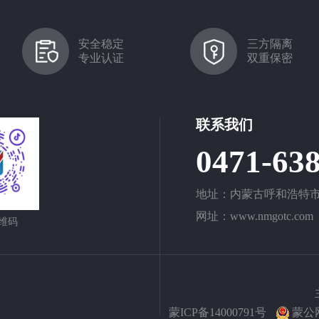
安全稳定
三方隔离
专业认证
双重保密
联系我们
0471-63
地址：内蒙古呼和浩特市
网址：www.nmgotc.com
维码
蒙ICP备14000791号
蒙公网